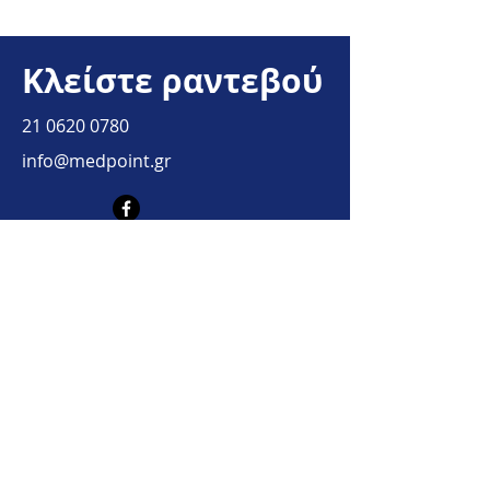
Κλείστε ραντεβού
21 0620 0780
info@medpoint.gr
Όνομα
Επώνυμο
Τηλέφωνο επικοινωνίας