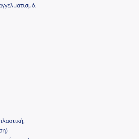
αγγελματισμό.
πλαστική,
ση)