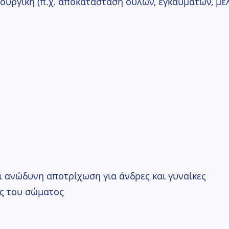
ουργική (π.χ. αποκατάσταση ουλών, εγκαυμάτων, μ
ι ανώδυνη αποτρίχωση για άνδρες και γυναίκες
ές του σώματος